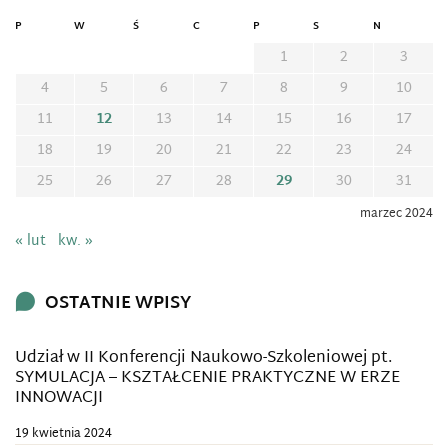
P
W
Ś
C
P
S
N
1
2
3
4
5
6
7
8
9
10
11
12
13
14
15
16
17
18
19
20
21
22
23
24
25
26
27
28
29
30
31
marzec 2024
« lut
kw. »
OSTATNIE WPISY
Udział w II Konferencji Naukowo-Szkoleniowej pt.
SYMULACJA – KSZTAŁCENIE PRAKTYCZNE W ERZE
INNOWACJI
19 kwietnia 2024